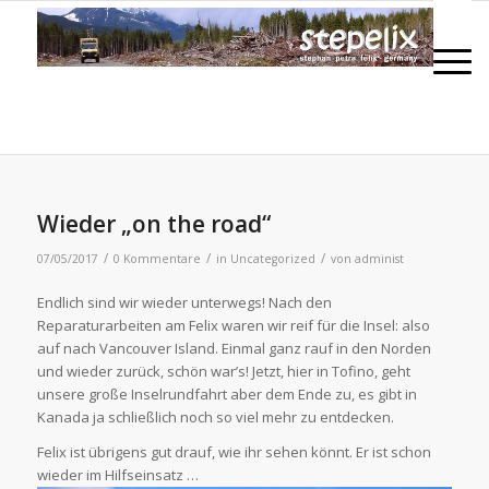
Wieder „on the road“
/
/
/
07/05/2017
0 Kommentare
in
Uncategorized
von
administ
Endlich sind wir wieder unterwegs! Nach den
Reparaturarbeiten am Felix waren wir reif für die Insel: also
auf nach Vancouver Island. Einmal ganz rauf in den Norden
und wieder zurück, schön war’s! Jetzt, hier in Tofino, geht
unsere große Inselrundfahrt aber dem Ende zu, es gibt in
Kanada ja schließlich noch so viel mehr zu entdecken.
Felix ist übrigens gut drauf, wie ihr sehen könnt. Er ist schon
wieder im Hilfseinsatz …