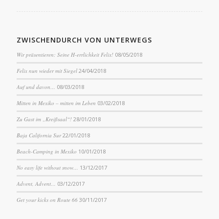
ZWISCHENDURCH VON UNTERWEGS
Wir präsentieren: Seine H-errlichkeit Felix!
08/05/2018
Felix nun wieder mit Siegel
24/04/2018
Auf und davon…
08/03/2018
Mitten in Mexiko – mitten im Leben
03/02/2018
Zu Gast im „Kreißsaal“!
28/01/2018
Baja California Sur
22/01/2018
Beach-Camping in Mexiko
10/01/2018
No easy life without snow…
13/12/2017
Advent, Advent…
03/12/2017
Get your kicks on Route 66
30/11/2017