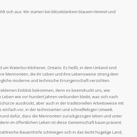
lt sich aus: Wir starten bei blitzeblankem blauem Himmel und
d um Waterloo-Kitchener, Ontario. Es heißt, in dem Umland sind
re Mennoniten, die ihr Leben und ihre Lebensweise streng dem
gliche moderne und technische Errungenschaft verzichten.
tzekleinen Einblick bekommen, denn es beeindruckt uns, wie
Leben wie vor hundert Jahren verbunden bleibt, was sich nach
Schürze ausdrückt, aber auch in der traditionellen Arbeitsweise mit
e einfach vor, in der technisierten und schnelllebigen Umwelt.
er Grund dafür, dass die Mennoniten zurückgezogen leben und unter
, denn im öffentlichen Leben ist diese Gemeinschaft kaum präsent.
zahlreiche Bauernhöfe schmiegen sich in das leicht hügelige Land,