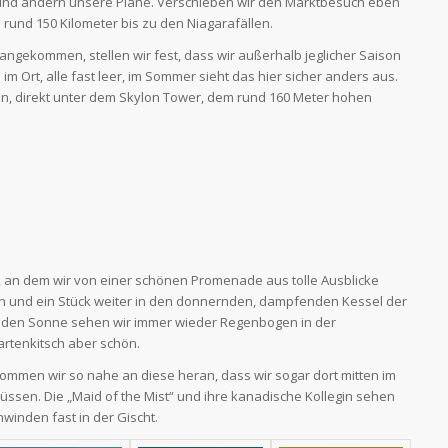
an und ändern unsere Pläne. Verschieben wir den Marktbesuch eben
 rund 150 Kilometer bis zu den Niagarafällen.
, angekommen, stellen wir fest, dass wir außerhalb jeglicher Saison
im Ort, alle fast leer, im Sommer sieht das hier sicher anders aus.
in, direkt unter dem Skylon Tower, dem rund 160 Meter hohen
, an dem wir von einer schönen Promenade aus tolle Ausblicke
n und ein Stück weiter in den donnernden, dampfenden Kessel der
nden Sonne sehen wir immer wieder Regenbogen in der
rtenkitsch aber schön.
mmen wir so nahe an diese heran, dass wir sogar dort mitten im
ssen. Die „Maid of the Mist“ und ihre kanadische Kollegin sehen
winden fast in der Gischt.