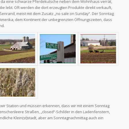
d da eine schwarze Pferdekutsche neben dem Wohnhaus verrät,
e lebt. Oft werden die dort erzeugten Produkte direkt verkauft,
ßenrand, meist mit dem Zusatz „no sale on Sunday“. Der Sonntag
r Amerika, dem Kontinent der unbegrenzten Öffnungszeiten, dass
nd.
n wir Station und müssen erkennen, dass wir mit einem Sonntag
Menschenleere Straßen, „closed“-Schilder in den Ladenfenstern,
ländliche Klein(st)stadt, aber am Sonntagnachmittag auch ein