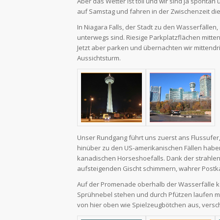
Aber das Wetter ist toll und wir sind ja spont
auf Samstag und fahren in der Zwischenzeit die
In Niagara Falls, der Stadt zu den Wasserfällen
unterwegs sind. Riesige Parkplatzflächen mitten 
Jetzt aber parken und übernachten wir mittendr
Aussichtsturm.
Unser Rundgang führt uns zuerst ans Flussufer
hinüber zu den US-amerikanischen Fällen habe
kanadischen Horseshoefalls. Dank der strahle
aufsteigenden Gischt schimmern, wahrer Postka
Auf der Promenade oberhalb der Wasserfälle ko
Sprühnebel stehen und durch Pfützen laufen mü
von hier oben wie Spielzeugbötchen aus, versch