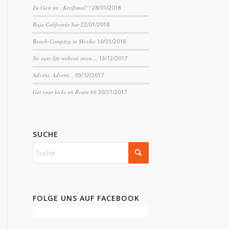
Zu Gast im „Kreißsaal“!
28/01/2018
Baja California Sur
22/01/2018
Beach-Camping in Mexiko
10/01/2018
No easy life without snow…
13/12/2017
Advent, Advent…
03/12/2017
Get your kicks on Route 66
30/11/2017
SUCHE
FOLGE UNS AUF FACEBOOK