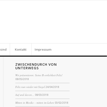
 sind
Kontakt
Impressum
ZWISCHENDURCH VON
UNTERWEGS
Wir präsentieren: Seine H-errlichkeit Felix!
08/05/2018
Felix nun wieder mit Siegel
24/04/2018
Auf und davon…
08/03/2018
Mitten in Mexiko – mitten im Leben
03/02/2018