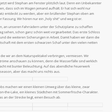
etzt wird Stephan am Fenster plötzlich laut. Denn ein Unbekannter
ken, dass sich im Wagen jemand aufhält. Er hat sich wohl nur
atz entdeckt zu werden, aber ein brüllender Stephan oben am
r Fassung. Wir hören nur ein „holy shit“ und weg ist er.
nen, an unseren Fahrrädern unter der Schutzplane zu schaffen
Tag sehen, schon ganz schön weit vorgearbeitet. Das erste Schloss
nd die weiteren Sicherungen in Arbeit. Damit haben wir dann die
tschaft mit dem ersten schwarzen Schaf unter den vielen netten
 die wir an dem Naturspektakel verbringen, vermiesen. Wir
ströme anschauen zu können, denn die Wasserfälle sind wirklich
acht mit bunter Beleuchtung. Auf das abendliche Feuerwerk
-season, aber das macht uns nichts aus.
cobs machen wir einen kleinen Umweg über das kleine, zwar
on-the-Lake, ein kleines Städtchen mit Sommerfrische-Charakter.
s an der Strecke liegt, einen Besuch ab.