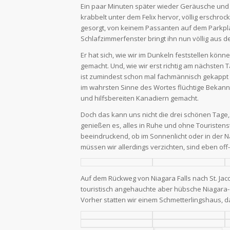
Ein paar Minuten später wieder Geräusche und j
krabbelt unter dem Felix hervor, völlig erschroc
gesorgt, von keinem Passanten auf dem Parkpl
Schlafzimmerfenster bringt ihn nun völlig aus de
Er hat sich, wie wir im Dunkeln feststellen kön
gemacht. Und, wie wir erst richtig am nächsten 
ist zumindest schon mal fachmännisch gekappt u
im wahrsten Sinne des Wortes flüchtige Bekann
und hilfsbereiten Kanadiern gemacht.
Doch das kann uns nicht die drei schönen Tage,
genießen es, alles in Ruhe und ohne Touristen
beeindruckend, ob im Sonnenlicht oder in der N
müssen wir allerdings verzichten, sind eben off
Auf dem Rückweg von Niagara Falls nach St. Ja
touristisch angehauchte aber hübsche Niagara-
Vorher statten wir einem Schmetterlingshaus, da