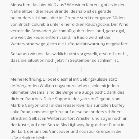
Menschen das hier bloß aus? Wie wir erfahren, gibt es in der
Nähe aktuell drei neue Brände, deshalb ist es gerade
besonders schlimm, aber im Grunde steckt der ganze Süden
von British Columbia unter einer dicken Rauchglocke. Der Wind
verteilt die Schwaden gleichmäßig über dem Land, ganz egal,
wie weit die Feuer entfernt sind. Im Radio wird mit der
Wettervorhersage gleich die Luftqualitätswarnung mitgeliefert.
So haben wir uns das wirklich nicht vorgestellt, erst recht nicht,
dass die Situation noch jetzt im September so schlimm ist.
Meine Hoffnung, Lillooet diesmal mit Gebirgskulisse statt
tiefhängenden Wolken ringsum zu sehen, sinkt mit jedem
Kilometer. Diesmal sind die Berge wie ausgelöscht, dank des
dichten Rauches. Dicke Suppe in der ganzen Gegend, vom
Marble Canyon und Tal des Fraser River bis zur tollen Duffey
Lake Road, umsonst gefreut auf diese besonders schönen
Strecken. Selbst im Wintersportort Whistler und sogar noch an
der Küste, auf dem Sea to Sky Highway, liegt dichter Dunst in
der Luft, der uns bis Vancouver und noch zur Grenze in die
USA erhalten bleibt.