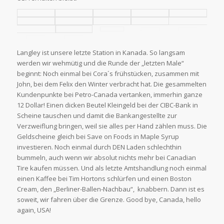
Langley ist unsere letzte Station in Kanada. So langsam
werden wir wehmütig und die Runde der „letzten Male“
beginnt: Noch einmal bei Cora´s frühstücken, zusammen mit
John, bei dem Felix den Winter verbracht hat. Die gesammelten
Kundenpunkte bei Petro-Canada vertanken, immerhin ganze
12 Dollar! Einen dicken Beutel Kleingeld bei der CIBC-Bank in
Scheine tauschen und damit die Bankangestellte zur
Verzweiflung bringen, weil sie alles per Hand zählen muss. Die
Geldscheine gleich bei Save on Foods in Maple Syrup
investieren. Noch einmal durch DEN Laden schlechthin
bummeln, auch wenn wir absolut nichts mehr bei Canadian
Tire kaufen müssen. Und als letzte Amtshandlung noch einmal
einen Kaffee bei Tim Hortons schlürfen und einen Boston
Cream, den „Berliner-Ballen-Nachbau“, knabbern. Dann ist es
soweit, wir fahren über die Grenze. Good bye, Canada, hello
again, USA!