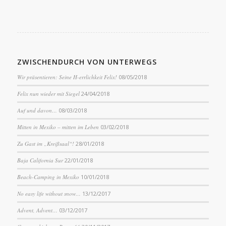
ZWISCHENDURCH VON UNTERWEGS
Wir präsentieren: Seine H-errlichkeit Felix!
08/05/2018
Felix nun wieder mit Siegel
24/04/2018
Auf und davon…
08/03/2018
Mitten in Mexiko – mitten im Leben
03/02/2018
Zu Gast im „Kreißsaal“!
28/01/2018
Baja California Sur
22/01/2018
Beach-Camping in Mexiko
10/01/2018
No easy life without snow…
13/12/2017
Advent, Advent…
03/12/2017