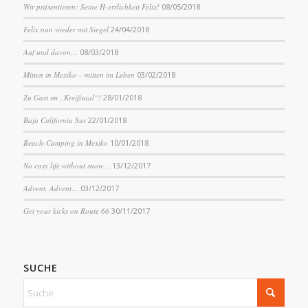
Wir präsentieren: Seine H-errlichkeit Felix!
08/05/2018
Felix nun wieder mit Siegel
24/04/2018
Auf und davon…
08/03/2018
Mitten in Mexiko – mitten im Leben
03/02/2018
Zu Gast im „Kreißsaal“!
28/01/2018
Baja California Sur
22/01/2018
Beach-Camping in Mexiko
10/01/2018
No easy life without snow…
13/12/2017
Advent, Advent…
03/12/2017
Get your kicks on Route 66
30/11/2017
SUCHE