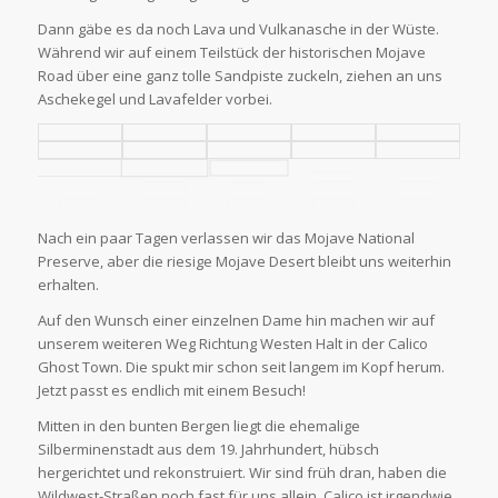
Dann gäbe es da noch Lava und Vulkanasche in der Wüste.
Während wir auf einem Teilstück der historischen Mojave
Road über eine ganz tolle Sandpiste zuckeln, ziehen an uns
Aschekegel und Lavafelder vorbei.
Nach ein paar Tagen verlassen wir das Mojave National
Preserve, aber die riesige Mojave Desert bleibt uns weiterhin
erhalten.
Auf den Wunsch einer einzelnen Dame hin machen wir auf
unserem weiteren Weg Richtung Westen Halt in der Calico
Ghost Town. Die spukt mir schon seit langem im Kopf herum.
Jetzt passt es endlich mit einem Besuch!
Mitten in den bunten Bergen liegt die ehemalige
Silberminenstadt aus dem 19. Jahrhundert, hübsch
hergerichtet und rekonstruiert. Wir sind früh dran, haben die
Wildwest-Straßen noch fast für uns allein. Calico ist irgendwie