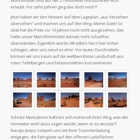
Wohnmobile sind auf der 27-Kilometer-Rundstrecke nicht
erlaubt. Vor zehn Jahren ging das doch noch?!
Jetzt haben wir den Hinweis auf dem Lageplan „aus Versehen
übersehen“ und machen uns auf den Weg. Meine Güte! So
übel hat die Piste vor 10 Jahren noch nicht ausgesehen, das
hätte unser Miet-Wohnmobil damals nicht schadfrei
überstanden. Eigentlich würde Allradlers Herz hier höher
schlagen, aber uns nervt es eher. Vor lauter Durchrütteln
können wir uns kaum auf die weltberühmte Landschaft aus
roten Tafelbergen und Felsmonolithen konzentrieren.
Schicke Mietcabrios bahnen sich mühevoll ihren Weg, was der
Vermieter wohl dazu sagen würde, wenn er es wüsste?!
Navajo-Jeeps rumpeln uns mit ihrer Touristenladung
entgegen, die Fahrgäste auf den offenen Ladeflächen