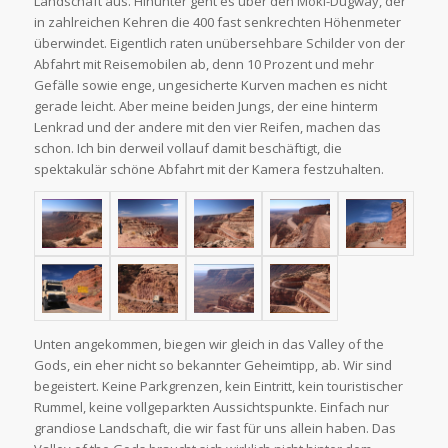
Landschaft aus. Hinunter geht es über den Moki-Dugway, der
in zahlreichen Kehren die 400 fast senkrechten Höhenmeter
überwindet. Eigentlich raten unübersehbare Schilder von der
Abfahrt mit Reisemobilen ab, denn 10 Prozent und mehr
Gefälle sowie enge, ungesicherte Kurven machen es nicht
gerade leicht. Aber meine beiden Jungs, der eine hinterm
Lenkrad und der andere mit den vier Reifen, machen das
schon. Ich bin derweil vollauf damit beschäftigt, die
spektakulär schöne Abfahrt mit der Kamera festzuhalten.
Unten angekommen, biegen wir gleich in das Valley of the
Gods, ein eher nicht so bekannter Geheimtipp, ab. Wir sind
begeistert. Keine Parkgrenzen, kein Eintritt, kein touristischer
Rummel, keine vollgeparkten Aussichtspunkte. Einfach nur
grandiose Landschaft, die wir fast für uns allein haben. Das