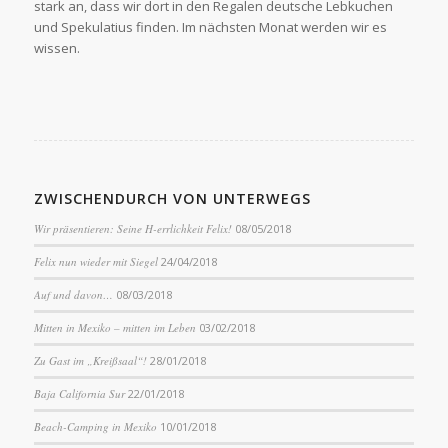
stark an, dass wir dort in den Regalen deutsche Lebkuchen
und Spekulatius finden. Im nächsten Monat werden wir es
wissen.
ZWISCHENDURCH VON UNTERWEGS
Wir präsentieren: Seine H-errlichkeit Felix!
08/05/2018
Felix nun wieder mit Siegel
24/04/2018
Auf und davon…
08/03/2018
Mitten in Mexiko – mitten im Leben
03/02/2018
Zu Gast im „Kreißsaal“!
28/01/2018
Baja California Sur
22/01/2018
Beach-Camping in Mexiko
10/01/2018