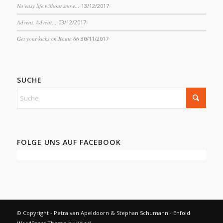
No easy life without snow…
13/12/2017
Advent, Advent…
03/12/2017
Get your kicks on Route 66
30/11/2017
SUCHE
FOLGE UNS AUF FACEBOOK
© Copyright - Petra van Apeldoorn & Stephan Schumann -
Enfold