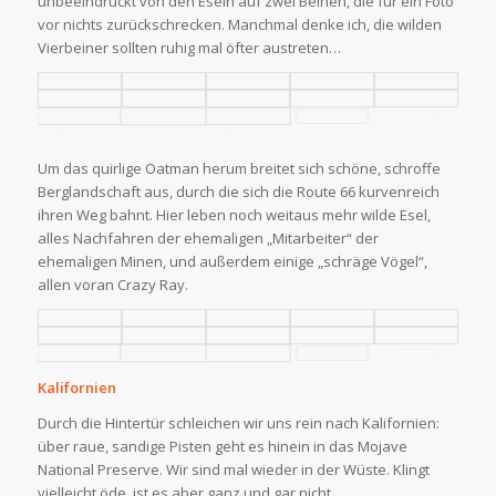
unbeeindruckt von den Eseln auf zwei Beinen, die für ein Foto
vor nichts zurückschrecken. Manchmal denke ich, die wilden
Vierbeiner sollten ruhig mal öfter austreten…
Um das quirlige Oatman herum breitet sich schöne, schroffe
Berglandschaft aus, durch die sich die Route 66 kurvenreich
ihren Weg bahnt. Hier leben noch weitaus mehr wilde Esel,
alles Nachfahren der ehemaligen „Mitarbeiter“ der
ehemaligen Minen, und außerdem einige „schräge Vögel“,
allen voran Crazy Ray.
Kalifornien
Durch die Hintertür schleichen wir uns rein nach Kalifornien:
über raue, sandige Pisten geht es hinein in das Mojave
National Preserve. Wir sind mal wieder in der Wüste. Klingt
vielleicht öde, ist es aber ganz und gar nicht.