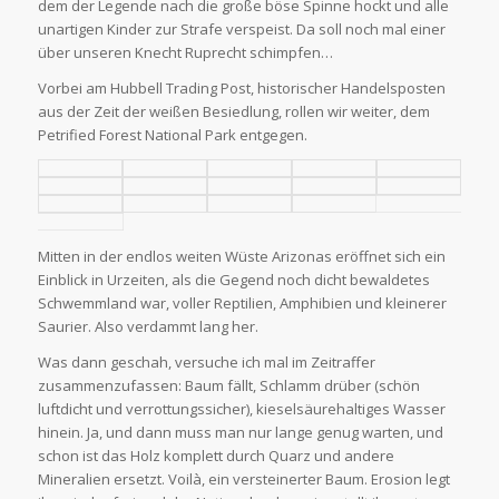
dem der Legende nach die große böse Spinne hockt und alle
unartigen Kinder zur Strafe verspeist. Da soll noch mal einer
über unseren Knecht Ruprecht schimpfen…
Vorbei am Hubbell Trading Post, historischer Handelsposten
aus der Zeit der weißen Besiedlung, rollen wir weiter, dem
Petrified Forest National Park entgegen.
Mitten in der endlos weiten Wüste Arizonas eröffnet sich ein
Einblick in Urzeiten, als die Gegend noch dicht bewaldetes
Schwemmland war, voller Reptilien, Amphibien und kleinerer
Saurier. Also verdammt lang her.
Was dann geschah, versuche ich mal im Zeitraffer
zusammenzufassen: Baum fällt, Schlamm drüber (schön
luftdicht und verrottungssicher), kieselsäurehaltiges Wasser
hinein. Ja, und dann muss man nur lange genug warten, und
schon ist das Holz komplett durch Quarz und andere
Mineralien ersetzt. Voilà, ein versteinerter Baum. Erosion legt