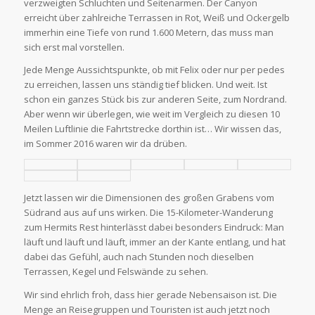
verzweigten Schluchten und Seitenarmen. Der Canyon
erreicht über zahlreiche Terrassen in Rot, Weiß und Ockergelb
immerhin eine Tiefe von rund 1.600 Metern, das muss man
sich erst mal vorstellen.
Jede Menge Aussichtspunkte, ob mit Felix oder nur per pedes
zu erreichen, lassen uns ständig tief blicken. Und weit. Ist
schon ein ganzes Stück bis zur anderen Seite, zum Nordrand.
Aber wenn wir überlegen, wie weit im Vergleich zu diesen 10
Meilen Luftlinie die Fahrtstrecke dorthin ist… Wir wissen das,
im Sommer 2016 waren wir da drüben.
Jetzt lassen wir die Dimensionen des großen Grabens vom
Südrand aus auf uns wirken. Die 15-Kilometer-Wanderung
zum Hermits Rest hinterlässt dabei besonders Eindruck: Man
läuft und läuft und läuft, immer an der Kante entlang, und hat
dabei das Gefühl, auch nach Stunden noch dieselben
Terrassen, Kegel und Felswände zu sehen.
Wir sind ehrlich froh, dass hier gerade Nebensaison ist. Die
Menge an Reisegruppen und Touristen ist auch jetzt noch