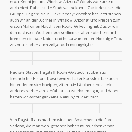
etwa. Kennt jemand Winslow, Arizona? Wir bis vor kurzem
auch nicht. Dabei ist die Stadt weltbekannt. Zumindest, seit die
Gruppe „Eagles“ sie in „Take it easy“ erwähnt hat. Jetzt stehen
auch wir an der „Corner in Winslow, Arizona“ und kriegen zum
ersten Mal einen Hauch vom Route-66-Feeling mit. Das wird in
den nächsten Wochen noch schlimmer, aber zwischendurch
bremsen ein paar Natur- und Kulturwunder den Nostalgie-Trip.
Arizona ist aber auch vollgepackt mit Highlights!
Nächste Station: Flagstaff, Route-66-Stadt mit überaus
freundlicher Historic Downtown voll alter Backsteinfassaden,
hinter denen sich Kneipen, Alternativ-Lädchen und allerlei
anderes verbergen. Gefällt uns ausnehmend gut, und dabei
hatten wir vorher gar keine Meinung zu der Stadt.
Von Flagstaff aus machen wir einen Abstecher in die Stadt
Sedona, die man wohl gesehen haben muss, schenkt man
Reiseführern und Prospekten Glauben. Sedona zieht