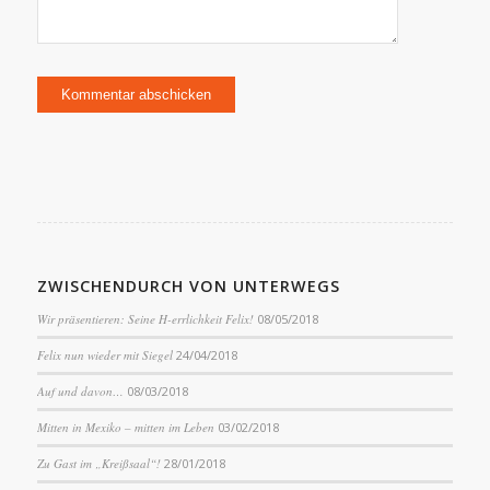
ZWISCHENDURCH VON UNTERWEGS
Wir präsentieren: Seine H-errlichkeit Felix!
08/05/2018
Felix nun wieder mit Siegel
24/04/2018
Auf und davon…
08/03/2018
Mitten in Mexiko – mitten im Leben
03/02/2018
Zu Gast im „Kreißsaal“!
28/01/2018