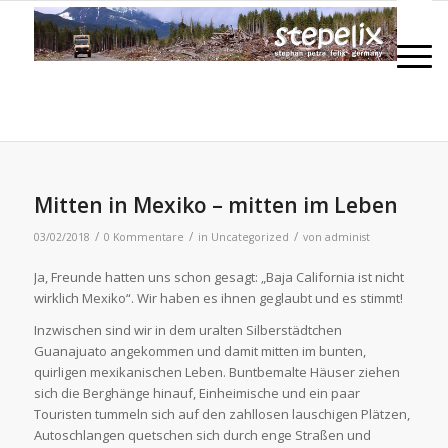
Mitten in Mexiko – mitten im Leben
/
/
/
03/02/2018
0 Kommentare
in
Uncategorized
von
administ
Ja, Freunde hatten uns schon gesagt: „Baja California ist nicht
wirklich Mexiko“. Wir haben es ihnen geglaubt und es stimmt!
Inzwischen sind wir in dem uralten Silberstädtchen
Guanajuato angekommen und damit mitten im bunten,
quirligen mexikanischen Leben. Buntbemalte Häuser ziehen
sich die Berghänge hinauf, Einheimische und ein paar
Touristen tummeln sich auf den zahllosen lauschigen Plätzen,
Autoschlangen quetschen sich durch enge Straßen und