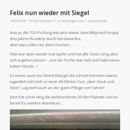
Felix nun wieder mit Siegel
/
/
/
24/04/2018
0 Kommentare
in
Uncategorized
von
administ
Nun ja, die TÜV-Prüfung war jetzt etwas überfällig nach knapp
drei Jahren Roadtrip durch Nordamerika,
aber was sollen wir denn machen …
Felix war aber wieder mal tapfer und hat alle Tests ruhig über
sich ergehen lassen – und der Prüfer war nett und hatte keine
kalten Hände…!
Es waren auch nur kleine Mängel die schnell behoben waren,
eigentlich toll nach so einer 69.000 km-Tour „über Stock und
Stein“. Lag wohl auch an der guten Pflege vom Fahrer!
Jetzt hat unser Mog die wohlverdiente 2019er Plakette und ist
bereit für weitere Abenteuer…