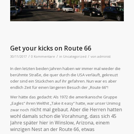
Get your kicks on Route 66
/
/
/
30/11/2017
0 Kommentare
in
Uncategorized
von
administ
In den letzten beiden Jahren haben wir immer mal wieder die
berühmte Straße, die quer durch die USA verläuft, gekreuzt
oder sind ein Stückchen auf ihr gefahren. Nun war es aber
endlich Zeit für einen längeren Besuch der „Route 66“!
Wer hätte das gedacht: Als 1972 die amerikanische Gruppe
„Eagles“ ihren Welthit „Take it easy“ hatte, war unser Unimog
nicht mal gebaut. Aber die Herren hatten
zwar noch
wohl damals schon die Vorahnung, dass sich 45
Jahre später hier in Winslow, Arizona, einem
winzigen Nest an der Route 66, etwas