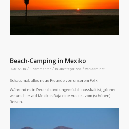
Beach-Camping in Mexiko
/
/
/
10/01/2018
1 Kommentar
in
Uncategorized
von
administ
Schaut mal, alles neue Freunde von unserem Felix!
Während es in Deutschland ungemütlich nasskalt ist, gönnen
wir uns hier auf Mexikos Baja eine Auszeit vom (schönen)
Reisen.