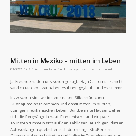
Mitten in Mexiko – mitten im Leben
/
/
/
03/02/2018
0 Kommentare
in
Uncategorized
von
administ
Ja, Freunde hatten uns schon gesagt: „Baja California ist nicht
wirklich Mexiko“. Wir haben es ihnen geglaubt und es stimmt!
Inzwischen sind wir in dem uralten Silberstädtchen
Guanajuato angekommen und damit mitten im bunten,
quirligen mexikanischen Leben. Buntbemalte Häuser ziehen
sich die Berghänge hinauf, Einheimische und ein paar
Touristen tummeln sich auf den zahllosen lauschigen Plätzen,
Autoschlangen quetschen sich durch enge Straßen und
Gassen und verschwinden urplötzlich im Tunnelsystem, das