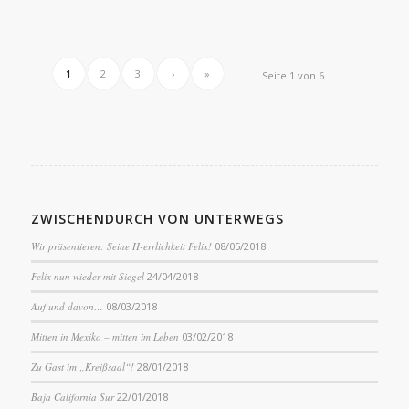
1
2
3
›
»
Seite 1 von 6
ZWISCHENDURCH VON UNTERWEGS
Wir präsentieren: Seine H-errlichkeit Felix!
08/05/2018
Felix nun wieder mit Siegel
24/04/2018
Auf und davon…
08/03/2018
Mitten in Mexiko – mitten im Leben
03/02/2018
Zu Gast im „Kreißsaal“!
28/01/2018
Baja California Sur
22/01/2018