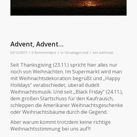
Advent, Advent…
/
/
/
03/12/2017
0 Kommentare
in
Uncategorized
von
administ
Seit Thanksgiving (23.11.) spricht hier alles nur
noch von Weihnachten.
Im Supermarkt wird man
mit Weihnachtsdekoration begrüßt und „Happy
Holidays“ verabschiedet, überall dudelt
Weihnachtsmusik. Und seit „Black Friday“ (24.11.),
dem großen Startschuss für den Kaufrausch,
schleppen die Amerikaner Weihnachtsgeschenke
oder Weihnachtsbäume durch die Gegend.
Aber warum kommt trotzdem keine richtige
Weihnachtsstimmung bei uns auf?!