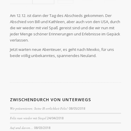
Am 12.12. ist dann der Tag des Abschieds gekommen. Der
Abschied von Bill und Kathleen, aber auch von den USA, durch
die wir wieder mit viel Spaß gereist sind und die wir nun mit
jeder Menge schöner Erinnerungen und Erlebnisse im Gepäck
verlassen.
Jetzt warten neue Abenteuer, es geht nach Mexiko, für uns
beide völlig unbekanntes, spannendes Neuland.
ZWISCHENDURCH VON UNTERWEGS
Wir präsentieren: Seine H-errlichkeit Felix!
08/05/2018
Felix nun wieder mit Siegel
24/04/2018
Auf und davon…
08/03/2018