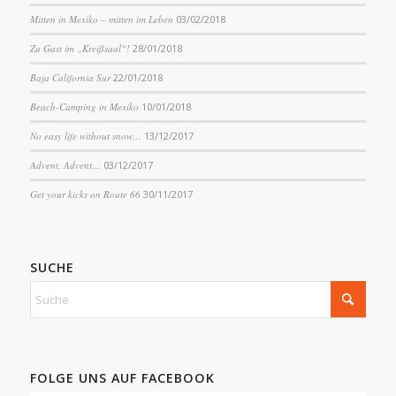
Mitten in Mexiko – mitten im Leben
03/02/2018
Zu Gast im „Kreißsaal“!
28/01/2018
Baja California Sur
22/01/2018
Beach-Camping in Mexiko
10/01/2018
No easy life without snow…
13/12/2017
Advent, Advent…
03/12/2017
Get your kicks on Route 66
30/11/2017
SUCHE
FOLGE UNS AUF FACEBOOK