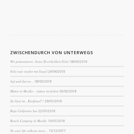
ZWISCHENDURCH VON UNTERWEGS
Wir präsentieren: Seine H-errlichkeit Felix!
08/05/2018
Felix nun wieder mit Siegel
24/04/2018
Auf und davon…
08/03/2018
Mitten in Mexiko – mitten im Leben
03/02/2018
Zu Gast im „Kreißsaal“!
28/01/2018
Baja California Sur
22/01/2018
Beach-Camping in Mexiko
10/01/2018
No easy life without snow…
13/12/2017