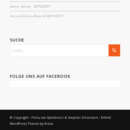
Advent, Advent…
03/12/2017
Get your kicks on Route 66
30/11/2017
SUCHE
FOLGE UNS AUF FACEBOOK
© Copyright - Petra van Apeldoorn & Stephan Schumann -
Enfold
WordPress Theme by Kriesi