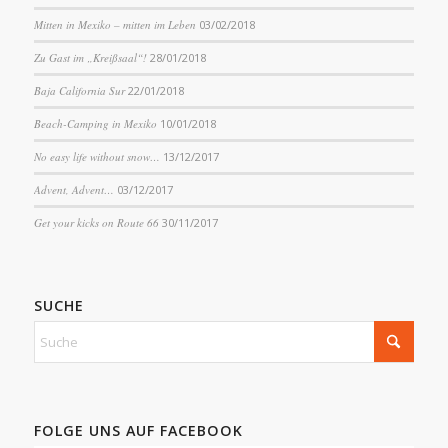
Mitten in Mexiko – mitten im Leben
03/02/2018
Zu Gast im „Kreißsaal“!
28/01/2018
Baja California Sur
22/01/2018
Beach-Camping in Mexiko
10/01/2018
No easy life without snow…
13/12/2017
Advent, Advent…
03/12/2017
Get your kicks on Route 66
30/11/2017
SUCHE
FOLGE UNS AUF FACEBOOK