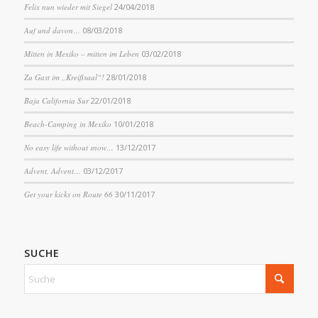
Felix nun wieder mit Siegel
24/04/2018
Auf und davon…
08/03/2018
Mitten in Mexiko – mitten im Leben
03/02/2018
Zu Gast im „Kreißsaal“!
28/01/2018
Baja California Sur
22/01/2018
Beach-Camping in Mexiko
10/01/2018
No easy life without snow…
13/12/2017
Advent, Advent…
03/12/2017
Get your kicks on Route 66
30/11/2017
SUCHE