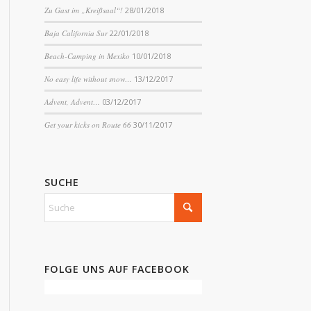
Zu Gast im „Kreißsaal“!
28/01/2018
Baja California Sur
22/01/2018
Beach-Camping in Mexiko
10/01/2018
No easy life without snow…
13/12/2017
Advent, Advent…
03/12/2017
Get your kicks on Route 66
30/11/2017
SUCHE
FOLGE UNS AUF FACEBOOK