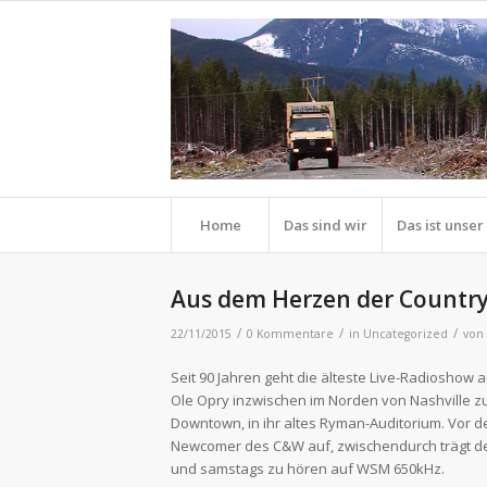
Home
Das sind wir
Das ist unse
Aus dem Herzen der Country 
/
/
/
22/11/2015
0 Kommentare
in
Uncategorized
von
Seit 90 Jahren geht die älteste Live-Radioshow 
Ole Opry inzwischen im Norden von Nashville zu
Downtown, in ihr altes Ryman-Auditorium. Vor d
Newcomer des C&W auf, zwischendurch trägt der
und samstags zu hören auf WSM 650kHz.