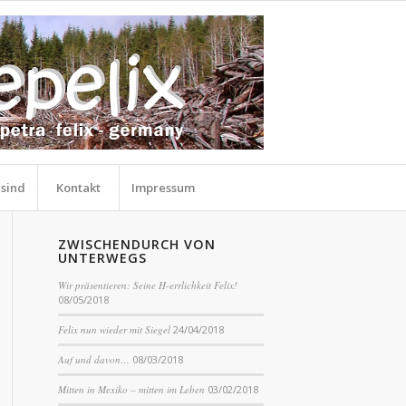
 sind
Kontakt
Impressum
ZWISCHENDURCH VON
UNTERWEGS
Wir präsentieren: Seine H-errlichkeit Felix!
08/05/2018
Felix nun wieder mit Siegel
24/04/2018
Auf und davon…
08/03/2018
Mitten in Mexiko – mitten im Leben
03/02/2018