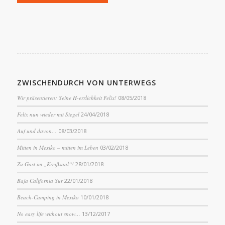
ZWISCHENDURCH VON UNTERWEGS
Wir präsentieren: Seine H-errlichkeit Felix!
08/05/2018
Felix nun wieder mit Siegel
24/04/2018
Auf und davon…
08/03/2018
Mitten in Mexiko – mitten im Leben
03/02/2018
Zu Gast im „Kreißsaal“!
28/01/2018
Baja California Sur
22/01/2018
Beach-Camping in Mexiko
10/01/2018
No easy life without snow…
13/12/2017