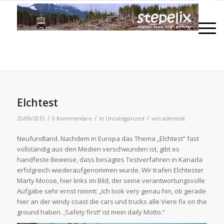
Elchtest
/
/
/
25/09/2015
0 Kommentare
in
Uncategorized
von
administ
Neufundland. Nachdem in Europa das Thema „Elchtest“ fast
vollständig aus den Medien verschwunden ist, gibt es
handfeste Beweise, dass besagtes Testverfahren in Kanada
erfolgreich wiederaufgenommen wurde. Wir trafen Elchtester
Marty Moose, hier links im Bild, der seine verantwortungsvolle
Aufgabe sehr ernst nimmt: „Ich look very genau hin, ob gerade
hier an der windy coast die cars und trucks alle Viere fix on the
ground haben. ‚Safety first!‘ ist mein daily Motto.“