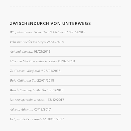
ZWISCHENDURCH VON UNTERWEGS
Wir präsentieren: Seine H-errlichkeit Felix!
08/05/2018
Felix nun wieder mit Siegel
24/04/2018
Auf und davon…
08/03/2018
Mitten in Mexiko – mitten im Leben
03/02/2018
Zu Gast im „Kreißsaal“!
28/01/2018
Baja California Sur
22/01/2018
Beach-Camping in Mexiko
10/01/2018
No easy life without snow…
13/12/2017
Advent, Advent…
03/12/2017
Get your kicks on Route 66
30/11/2017