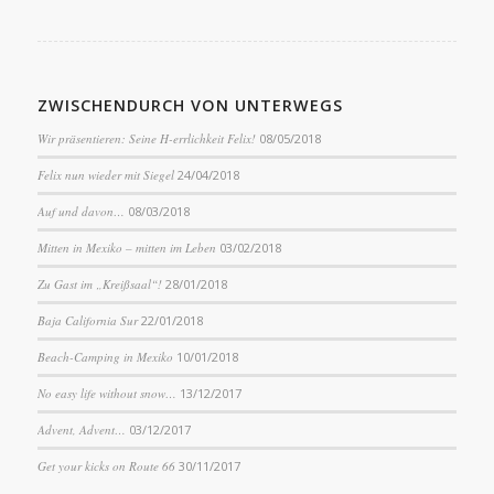
ZWISCHENDURCH VON UNTERWEGS
Wir präsentieren: Seine H-errlichkeit Felix!
08/05/2018
Felix nun wieder mit Siegel
24/04/2018
Auf und davon…
08/03/2018
Mitten in Mexiko – mitten im Leben
03/02/2018
Zu Gast im „Kreißsaal“!
28/01/2018
Baja California Sur
22/01/2018
Beach-Camping in Mexiko
10/01/2018
No easy life without snow…
13/12/2017
Advent, Advent…
03/12/2017
Get your kicks on Route 66
30/11/2017