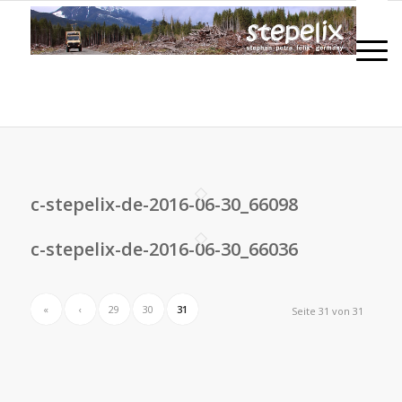
c-stepelix-de-2016-06-30_66098
c-stepelix-de-2016-06-30_66036
«
‹
29
30
31
Seite 31 von 31