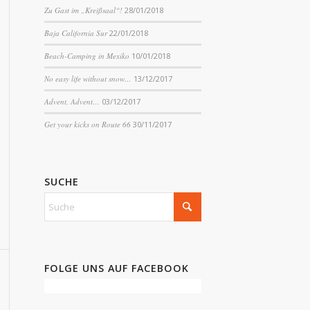
Zu Gast im „Kreißsaal“!
28/01/2018
Baja California Sur
22/01/2018
Beach-Camping in Mexiko
10/01/2018
No easy life without snow…
13/12/2017
Advent, Advent…
03/12/2017
Get your kicks on Route 66
30/11/2017
SUCHE
FOLGE UNS AUF FACEBOOK