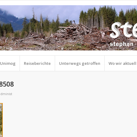
r Unimog
Reiseberichte
Unterwegs getroffen
Wo wir aktuell
98508
administ