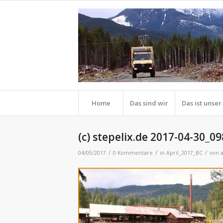
Home
Das sind wir
Das ist unse
(c) stepelix.de 2017-04-30_0
/
/
/
04/05/2017
0 Kommentare
in
April_2017_BC
von