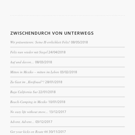
ZWISCHENDURCH VON UNTERWEGS
Wir präsentieren: Seine H-errlichkeit Felix!
08/05/2018
Felix nun wieder mit Siegel
24/04/2018
Auf und davon…
08/03/2018
Mitten in Mexiko – mitten im Leben
03/02/2018
Zu Gast im „Kreißsaal“!
28/01/2018
Baja California Sur
22/01/2018
Beach-Camping in Mexiko
10/01/2018
No easy life without snow…
13/12/2017
Advent, Advent…
03/12/2017
Get your kicks on Route 66
30/11/2017