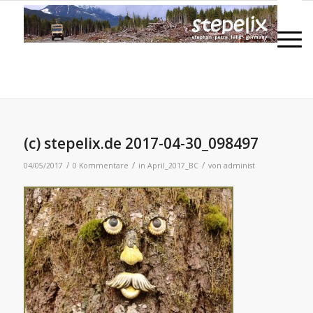
(c) stepelix.de 2017-04-30_098497
/
/
/
04/05/2017
0 Kommentare
in
April_2017_BC
von
administ