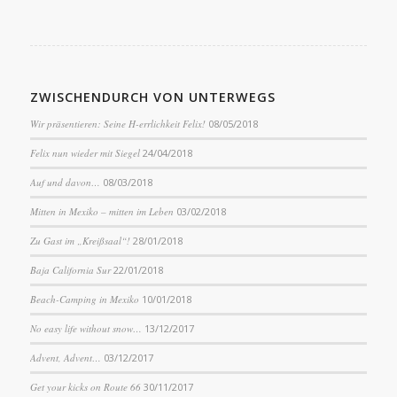
ZWISCHENDURCH VON UNTERWEGS
Wir präsentieren: Seine H-errlichkeit Felix!
08/05/2018
Felix nun wieder mit Siegel
24/04/2018
Auf und davon…
08/03/2018
Mitten in Mexiko – mitten im Leben
03/02/2018
Zu Gast im „Kreißsaal“!
28/01/2018
Baja California Sur
22/01/2018
Beach-Camping in Mexiko
10/01/2018
No easy life without snow…
13/12/2017
Advent, Advent…
03/12/2017
Get your kicks on Route 66
30/11/2017