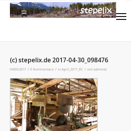
(c) stepelix.de 2017-04-30_098476
/
/
/
04/05/2017
0 Kommentare
in
April_2017_BC
von
administ