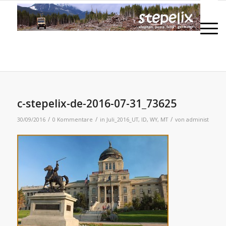
c-stepelix-de-2016-07-31_73625
/
/
/
30/09/2016
0 Kommentare
in
Juli_2016_UT, ID, WY, MT
von
administ