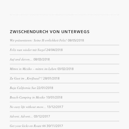
ZWISCHENDURCH VON UNTERWEGS
Wir präsentieren: Seine H-errlichkeit Felix!
08/05/2018
Felix nun wieder mit Siegel
24/04/2018
Auf und davon…
08/03/2018
Mitten in Mexiko – mitten im Leben
03/02/2018
Zu Gast im „Kreißsaal“!
28/01/2018
Baja California Sur
22/01/2018
Beach-Camping in Mexiko
10/01/2018
No easy life without snow…
13/12/2017
Advent, Advent…
03/12/2017
Get your kicks on Route 66
30/11/2017