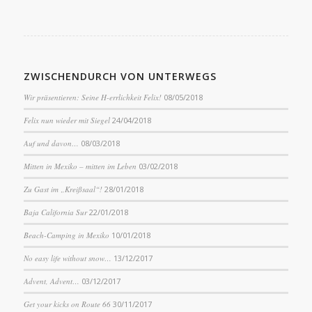
ZWISCHENDURCH VON UNTERWEGS
Wir präsentieren: Seine H-errlichkeit Felix!
08/05/2018
Felix nun wieder mit Siegel
24/04/2018
Auf und davon…
08/03/2018
Mitten in Mexiko – mitten im Leben
03/02/2018
Zu Gast im „Kreißsaal“!
28/01/2018
Baja California Sur
22/01/2018
Beach-Camping in Mexiko
10/01/2018
No easy life without snow…
13/12/2017
Advent, Advent…
03/12/2017
Get your kicks on Route 66
30/11/2017