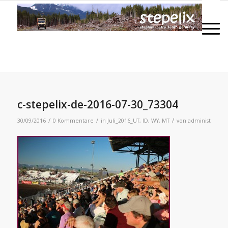
c-stepelix-de-2016-07-30_73304
/
/
/
30/09/2016
0 Kommentare
in
Juli_2016_UT, ID, WY, MT
von
administ