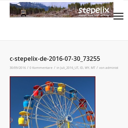
c-stepelix-de-2016-07-30_73255
/
/
/
30/09/2016
0 Kommentare
in
Juli_2016_UT, ID, WY, MT
von
administ