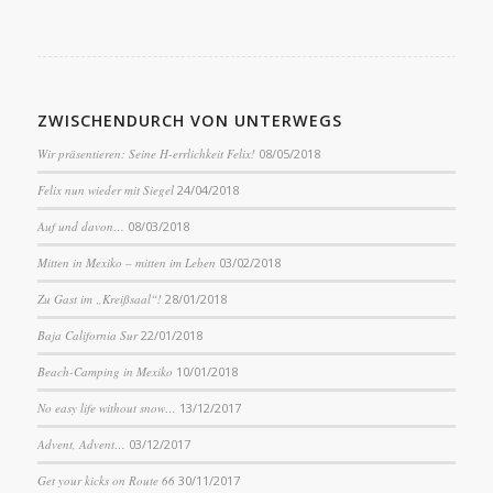
ZWISCHENDURCH VON UNTERWEGS
Wir präsentieren: Seine H-errlichkeit Felix!
08/05/2018
Felix nun wieder mit Siegel
24/04/2018
Auf und davon…
08/03/2018
Mitten in Mexiko – mitten im Leben
03/02/2018
Zu Gast im „Kreißsaal“!
28/01/2018
Baja California Sur
22/01/2018
Beach-Camping in Mexiko
10/01/2018
No easy life without snow…
13/12/2017
Advent, Advent…
03/12/2017
Get your kicks on Route 66
30/11/2017