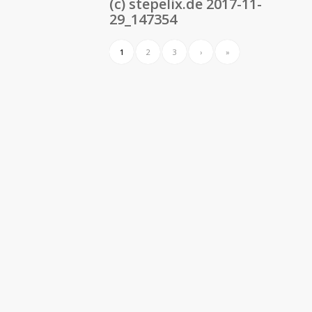
(c) stepelix.de 2017-11-
29_147354
1
2
3
›
»