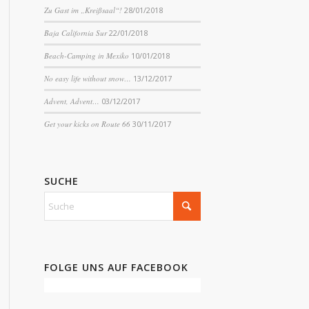
Zu Gast im „Kreißsaal“!
28/01/2018
Baja California Sur
22/01/2018
Beach-Camping in Mexiko
10/01/2018
No easy life without snow…
13/12/2017
Advent, Advent…
03/12/2017
Get your kicks on Route 66
30/11/2017
SUCHE
FOLGE UNS AUF FACEBOOK