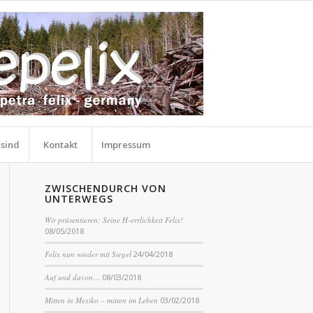
 sind
Kontakt
Impressum
ZWISCHENDURCH VON
UNTERWEGS
Wir präsentieren: Seine H-errlichkeit Felix!
08/05/2018
Felix nun wieder mit Siegel
24/04/2018
Auf und davon…
08/03/2018
Mitten in Mexiko – mitten im Leben
03/02/2018