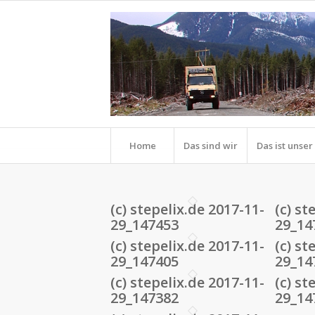
Home
Das sind wir
Das ist unse
(c) stepelix.de 2017-11-
(c) st
29_147453
29_14
(c) stepelix.de 2017-11-
(c) st
29_147405
29_14
(c) stepelix.de 2017-11-
(c) st
29_147382
29_14