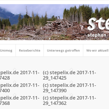
r Unimog
Reiseberichte
Unterwegs getroffen
Wo wir aktuell
epelix.de 2017-11-
(c) stepelix.de 2017-11-
7428
29_147425
epelix.de 2017-11-
(c) stepelix.de 2017-11-
7400
29_147390
epelix.de 2017-11-
(c) stepelix.de 2017-11-
7368
29_147362