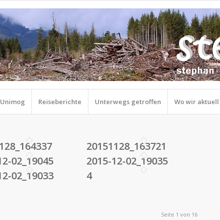
r Unimog
Reiseberichte
Unterwegs getroffen
Wo wir aktuell
5
128_164337
20151128_163721
12-02_19045
2015-12-02_19035
12-02_19033
4
Seite 1 von 16