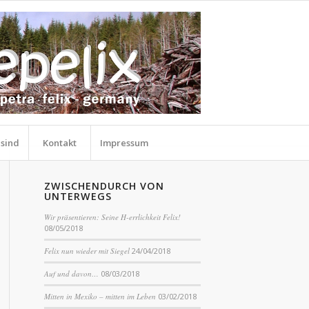
 sind
Kontakt
Impressum
ZWISCHENDURCH VON
UNTERWEGS
Wir präsentieren: Seine H-errlichkeit Felix!
08/05/2018
Felix nun wieder mit Siegel
24/04/2018
Auf und davon…
08/03/2018
Mitten in Mexiko – mitten im Leben
03/02/2018