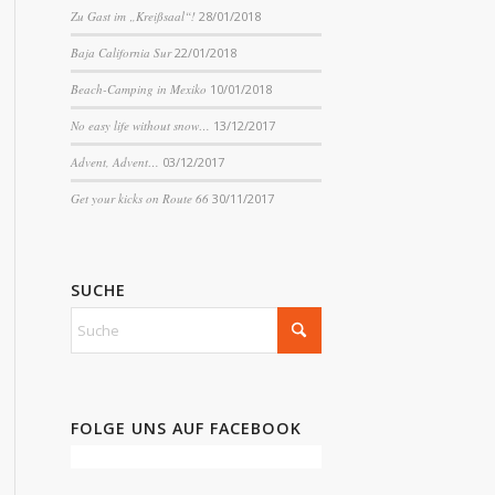
Zu Gast im „Kreißsaal“!
28/01/2018
Baja California Sur
22/01/2018
Beach-Camping in Mexiko
10/01/2018
No easy life without snow…
13/12/2017
Advent, Advent…
03/12/2017
Get your kicks on Route 66
30/11/2017
SUCHE
FOLGE UNS AUF FACEBOOK