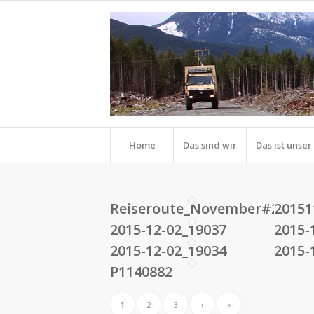
Home
Das sind wir
Das ist unse
Reiseroute_November#2_201
20151
2015-12-02_19037
2015-
2015-12-02_19034
2015-
P1140882
1
2
3
›
»