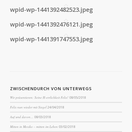
wpid-wp-1441392482523.jpeg
wpid-wp-1441392476121.jpeg
wpid-wp-1441391747553.jpeg
ZWISCHENDURCH VON UNTERWEGS
Wir präsentieren: Seine H-errlichkeit Felix!
08/05/2018
Felix nun wieder mit Siegel
24/04/2018
Auf und davon…
08/03/2018
Mitten in Mexiko – mitten im Leben
03/02/2018