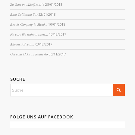
Zu Gast im „Kreißsaal“!
28/01/2018
Baja California Sur
22/01/2018
Beach-Camping in Mexiko
10/01/2018
No easy life without snow…
13/12/2017
Advent, Advent…
03/12/2017
Get your kicks on Route 66
30/11/2017
SUCHE
FOLGE UNS AUF FACEBOOK