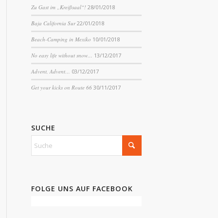
Zu Gast im „Kreißsaal“!
28/01/2018
Baja California Sur
22/01/2018
Beach-Camping in Mexiko
10/01/2018
No easy life without snow…
13/12/2017
Advent, Advent…
03/12/2017
Get your kicks on Route 66
30/11/2017
SUCHE
FOLGE UNS AUF FACEBOOK