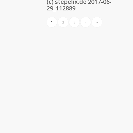
(c) stepelix.de 2017-06-
29_112889
1
2
3
›
»