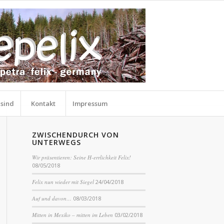
 sind
Kontakt
Impressum
ZWISCHENDURCH VON
UNTERWEGS
Wir präsentieren: Seine H-errlichkeit Felix!
08/05/2018
Felix nun wieder mit Siegel
24/04/2018
Auf und davon…
08/03/2018
Mitten in Mexiko – mitten im Leben
03/02/2018