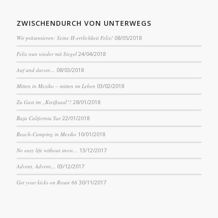
ZWISCHENDURCH VON UNTERWEGS
Wir präsentieren: Seine H-errlichkeit Felix!
08/05/2018
Felix nun wieder mit Siegel
24/04/2018
Auf und davon…
08/03/2018
Mitten in Mexiko – mitten im Leben
03/02/2018
Zu Gast im „Kreißsaal“!
28/01/2018
Baja California Sur
22/01/2018
Beach-Camping in Mexiko
10/01/2018
No easy life without snow…
13/12/2017
Advent, Advent…
03/12/2017
Get your kicks on Route 66
30/11/2017