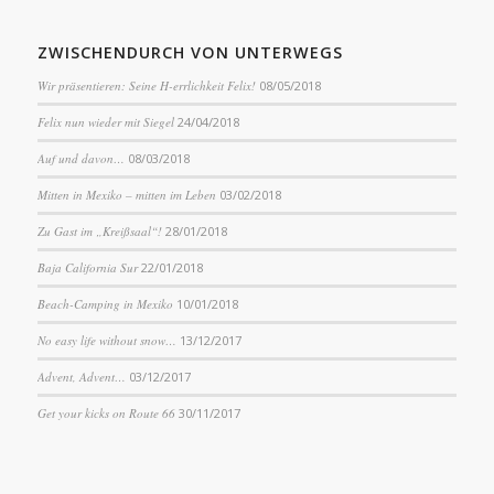
ZWISCHENDURCH VON UNTERWEGS
Wir präsentieren: Seine H-errlichkeit Felix!
08/05/2018
Felix nun wieder mit Siegel
24/04/2018
Auf und davon…
08/03/2018
Mitten in Mexiko – mitten im Leben
03/02/2018
Zu Gast im „Kreißsaal“!
28/01/2018
Baja California Sur
22/01/2018
Beach-Camping in Mexiko
10/01/2018
No easy life without snow…
13/12/2017
Advent, Advent…
03/12/2017
Get your kicks on Route 66
30/11/2017